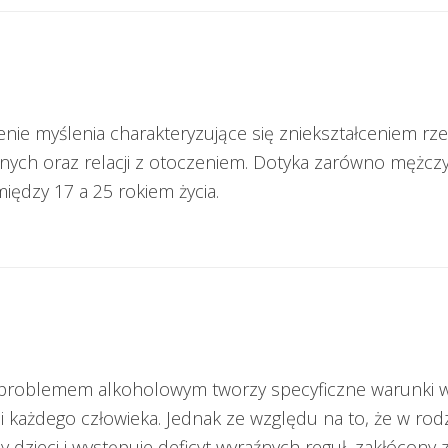
nie myślenia charakteryzujące się zniekształceniem rz
nych oraz relacji z otoczeniem. Dotyka zarówno mężczyz
iędzy 17 a 25 rokiem życia.
a z problemem alkoholowym tworzy specyficzne warunki 
ażdego człowieka. Jednak ze względu na to, że w rodzi
dzieci i występuje deficyt wyraźnych reguł, zakłócony zo