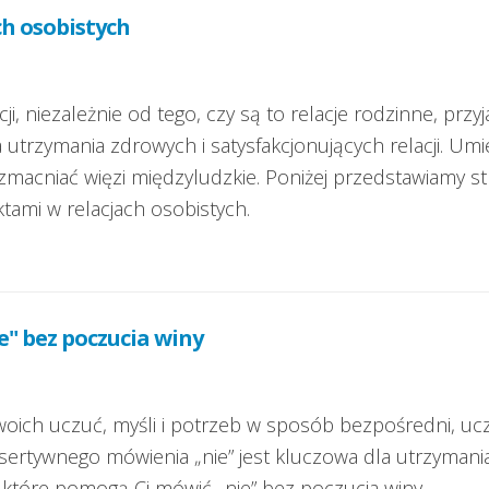
ch osobistych
cji, niezależnie od tego, czy są to relacje rodzinne, przy
 utrzymania zdrowych i satysfakcjonujących relacji. Umi
zmacniać więzi międzyludzkie. Poniżej przedstawiamy s
ami w relacjach osobistych.
e" bez poczucia winy
oich uczuć, myśli i potrzeb w sposób bezpośredni, uczc
ertywnego mówienia „nie” jest kluczowa dla utrzymania
i, które pomogą Ci mówić „nie” bez poczucia winy