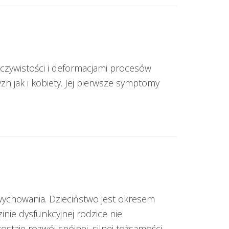
eczywistości i deformacjami procesów
n jak i kobiety. Jej pierwsze symptomy
wychowania. Dzieciństwo jest okresem
nie dysfunkcyjnej rodzice nie
staje rozwój spójnej, silnej tożsamości.