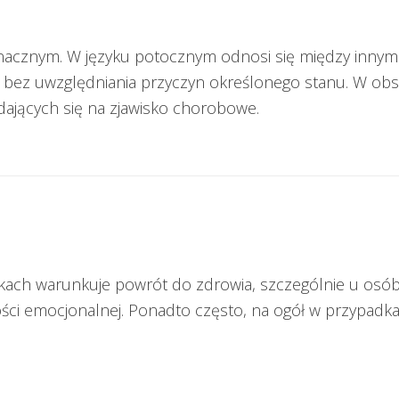
znacznym. W języku potocznym odnosi się między inny
ół bez uwzględniania przyczyn określonego stanu. W obs
adających się na zjawisko chorobowe.
dkach warunkuje powrót do zdrowia, szczególnie u osó
ci emocjonalnej. Ponadto często, na ogół w przypadkach