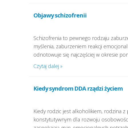
Objawy schizofrenii
Schizofrenia to pewnego rodzaju zaburze
myślenia, zaburzeniem reakcji emocjonal
odnotowuje się najczęściej w okresie pom
Czytaj dalej »
Kiedy syndrom DDA rządzi życiem
Kiedy rodzic jest alkoholikiem, rodzin
konstytutywnym dla rozwoju osobowości k
zaspokajają m.in. emocjonalnych potrzeby 