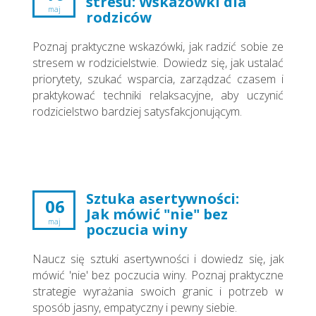
stresu: Wskazówki dla
maj
rodziców
Poznaj praktyczne wskazówki, jak radzić sobie ze
stresem w rodzicielstwie. Dowiedz się, jak ustalać
priorytety, szukać wsparcia, zarządzać czasem i
praktykować techniki relaksacyjne, aby uczynić
rodzicielstwo bardziej satysfakcjonującym.
Sztuka asertywności:
06
Jak mówić "nie" bez
maj
poczucia winy
Naucz się sztuki asertywności i dowiedz się, jak
mówić 'nie' bez poczucia winy. Poznaj praktyczne
strategie wyrażania swoich granic i potrzeb w
sposób jasny, empatyczny i pewny siebie.